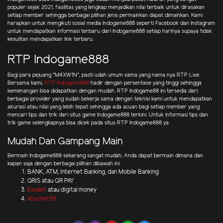
populer sejak 2021, fasilitas yang lengkap menjadikan nilai terbaik untuk dirasakan
setiap member sehingga berbagai pilihan jenis permainkan dapat dimainkan. Kami
harapkan untuk mengikuti sosial media Indogame888 seperti Facebook dan Instagram
untuk mendapatkan informasi terbaru dari Indogame888 setiap harinya supaya tidak
kesulitan mendapatkan link terbaru.
RTP Indogame888
Bagi para pejuang "M4XW1N", pasti udah umum sama yang nama nya RTP Live.
Bersama kami,
RTP Indogame888
hadir dengan persentase yang tinggi sehingga
kemenangan bisa didapatkan dengan mudah. RTP Indogame88 ini tersedia dari
berbagai provider yang sudah bekerja sama dengan teknisi kami untuk mendapatkan
akurasi atau nilai yang lebih tepat sehingga ada acuan bagi setiap member yang
mencari tips dan trik dari situs game Indogame888 terkini. Untuk informasi tips dan
trik game selengkapnya bisa dicek pada situs RTP Indogame888 ya.
Mudah Dan Gampang Main
Bermain Indogame888 sekarang sangat mudah, Anda dapat bermain dimana dan
kapan saja dengan berbagai pilihan dibawah ini:
BANK, ATM, Internet Banking, dan Mobile Banking
QRIS atau QR PAY
Ewallet
atau digital money
Voucher88