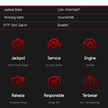
Jadwal Bank
Link Alternatif
Tentang Kami
Voucher88
RTP Slot Gacor
Ewallet
Jackpot
Service
Engine
100% Pasti Bayar
24 Jam Online
Terbaik
Rahasia
Responsible
Terbesar
Terjamin Aman
Untuk 18+
No. 1 di Indonesia