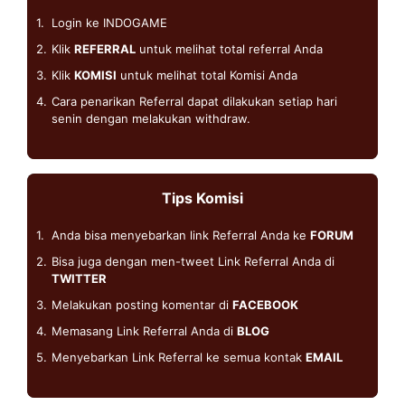
1.
Login ke INDOGAME
2.
Klik
REFERRAL
untuk melihat total referral Anda
3.
Klik
KOMISI
untuk melihat total Komisi Anda
4.
Cara penarikan Referral dapat dilakukan setiap hari
senin dengan melakukan withdraw.
Tips Komisi
1.
Anda bisa menyebarkan link Referral Anda ke
FORUM
2.
Bisa juga dengan men-tweet Link Referral Anda di
TWITTER
3.
Melakukan posting komentar di
FACEBOOK
4.
Memasang Link Referral Anda di
BLOG
5.
Menyebarkan Link Referral ke semua kontak
EMAIL