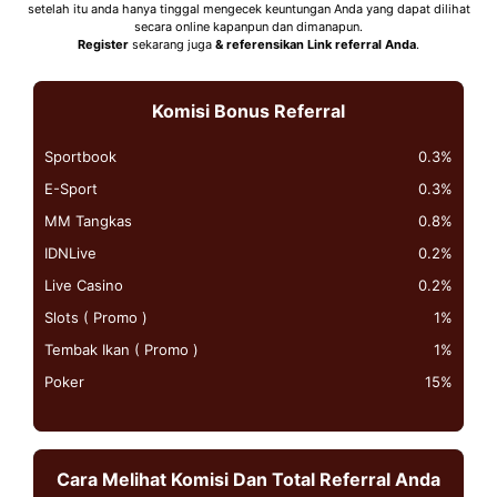
setelah itu anda hanya tinggal mengecek keuntungan Anda yang dapat dilihat
secara online kapanpun dan dimanapun.
Register
sekarang juga
& referensikan Link referral Anda
.
Komisi Bonus Referral
Sportbook
0.3%
E-Sport
0.3%
MM Tangkas
0.8%
IDNLive
0.2%
Live Casino
0.2%
Slots ( Promo )
1%
Tembak Ikan ( Promo )
1%
Poker
15%
Cara Melihat Komisi Dan Total Referral Anda