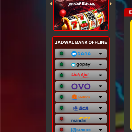
I
JADWAL BANK OFFLINE