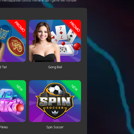
n mendapatkan bonus menarik dari game live number.
PROMO
PROMO
 Tail
Gong Ball
NEW
NEW
Plinko
Spin Soccer