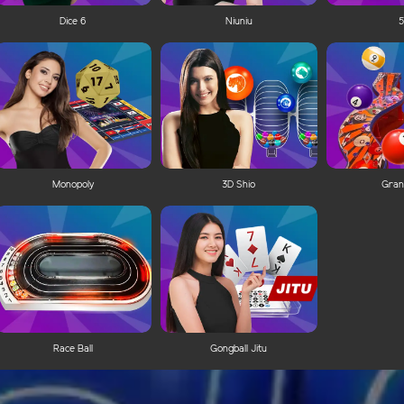
Dice 6
Niuniu
Monopoly
3D Shio
Gran
Race Ball
Gongball Jitu