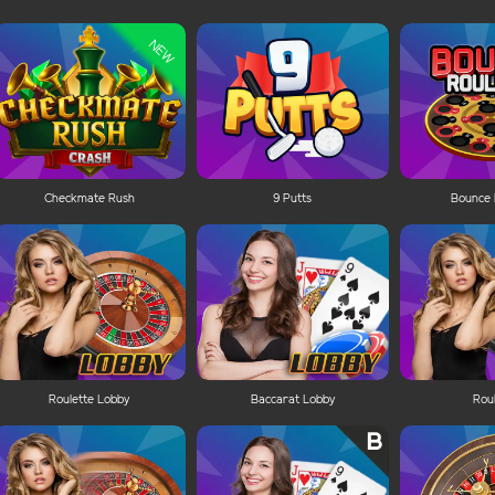
NEW
Checkmate Rush
9 Putts
Bounce 
Roulette Lobby
Baccarat Lobby
Rou