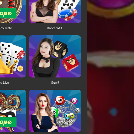
Roulette
Baccarat C
o Live
Suwit