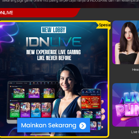
sekarang juga game online hits paling terpercaya hanya di INDOGAME dan raih kesempata
DNLIVE
Spesial
Head
Live 