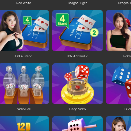
Red White
Dragon Tiger
Dragon T
IDN 4 Stand
IDN 4 Stand 2
Poke
Sicbo Ball
Bingo Sicbo
Duel