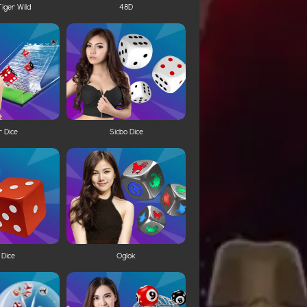
iger Wild
48D
r Dice
Sicbo Dice
 Dice
Oglok