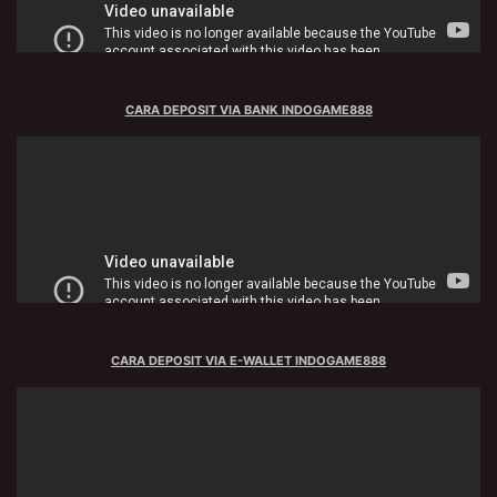
CARA DEPOSIT VIA BANK INDOGAME888
CARA DEPOSIT VIA E-WALLET INDOGAME888