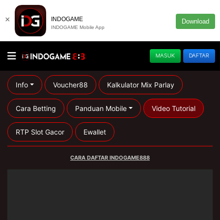
×
INDOGAME
Download
INDOGAME Mobile App
MASUK
DAFTAR
Info
Voucher88
Kalkulator Mix Parlay
Cara Betting
Panduan Mobile
Video Tutorial
RTP Slot Gacor
Ewallet
CARA DAFTAR INDOGAME888