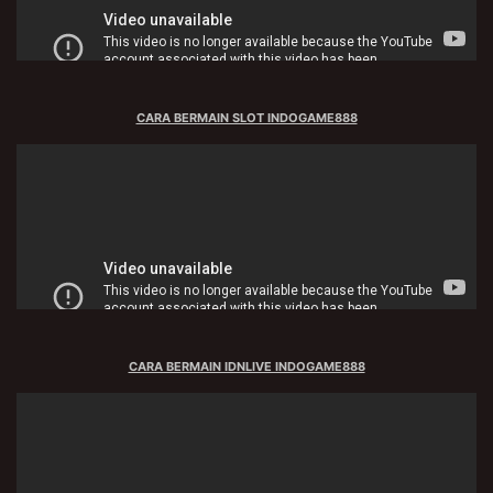
CARA BERMAIN SLOT INDOGAME888
CARA BERMAIN IDNLIVE INDOGAME888