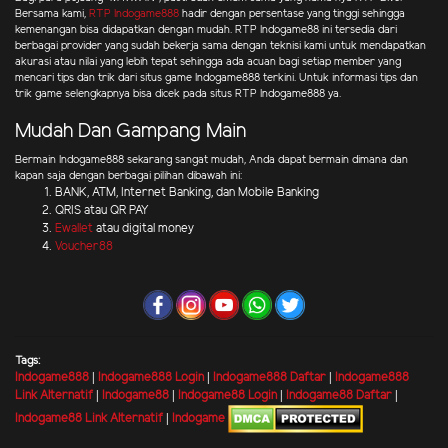
Bersama kami,
RTP Indogame888
hadir dengan persentase yang tinggi sehingga
kemenangan bisa didapatkan dengan mudah. RTP Indogame88 ini tersedia dari
berbagai provider yang sudah bekerja sama dengan teknisi kami untuk mendapatkan
akurasi atau nilai yang lebih tepat sehingga ada acuan bagi setiap member yang
mencari tips dan trik dari situs game Indogame888 terkini. Untuk informasi tips dan
trik game selengkapnya bisa dicek pada situs RTP Indogame888 ya.
Mudah Dan Gampang Main
Bermain Indogame888 sekarang sangat mudah, Anda dapat bermain dimana dan
kapan saja dengan berbagai pilihan dibawah ini:
BANK, ATM, Internet Banking, dan Mobile Banking
QRIS atau QR PAY
Ewallet
atau digital money
Voucher88
Tags:
Indogame888
|
Indogame888 Login
|
Indogame888 Daftar
|
Indogame888
Link Alternatif
|
Indogame88
|
Indogame88 Login
|
Indogame88 Daftar
|
Indogame88 Link Alternatif
|
Indogame