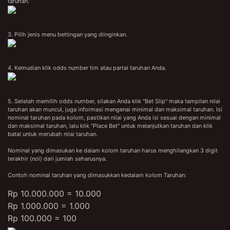
taruhan.
3. Pilih jenis menu bettingan yang diinginkan.
4. Kemudian klik odds number tim atau partai taruhan Anda.
5. Setelah memilih odds number, silakan Anda klik "Bet Slip" maka tampilan nilai
taruhan akan muncul, juga informasi mengenai minimal dan maksimal taruhan. Isi
nominal taruhan pada kolom, pastikan nilai yang Anda isi sesuai dengan minimal
dan maksimal taruhan, lalu klik "Place Bet" untuk melanjutkan taruhan dan klik
batal untuk merubah nilai taruhan.
Nominal yang dimasukan ke dalam kolom taruhan harus menghilangkan 3 digit
terakhir (nol) dari jumlah seharusnya.
Contoh nominal taruhan yang dimasukkan kedalam kolom Taruhan:
Rp 10.000.000 = 10.000
Rp 1.000.000 = 1.000
Rp 100.000 = 100