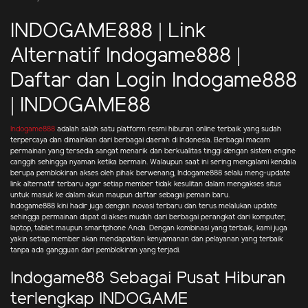
INDOGAME888 | Link
Alternatif Indogame888 |
Daftar dan Login Indogame888
| INDOGAME88
Indogame888
adalah salah satu platform resmi hiburan online terbaik yang sudah
terpercaya dan dimainkan dari berbagai daerah di Indonesia. Berbagai macam
permainan yang tersedia sangat menarik dan berkualitas tinggi dengan sistem engine
canggih sehingga nyaman ketika bermain. Walaupun saat ini sering mengalami kendala
berupa pemblokiran akses oleh pihak berwenang, Indogame888 selalu meng-update
link alternatif terbaru agar setiap member tidak kesulitan dalam mengakses situs
untuk masuk ke dalam akun maupun daftar sebagai pemain baru.
Indogame888 kini hadir juga dengan inovasi terbaru dan terus melalukan update
sehingga permainan dapat di akses mudah dari berbagai perangkat dari komputer,
laptop, tablet maupun smartphone Anda. Dengan kombinasi yang terbaik, kami juga
yakin setiap member akan mendapatkan kenyamanan dan pelayanan yang terbaik
tanpa ada gangguan dari pemblokiran yang terjadi.
Indogame88 Sebagai Pusat Hiburan
terlengkap INDOGAME