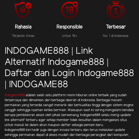
Rahasia
Responsible
Terbesar
Terjamin Aman
Untuk 18+
No. 1 di Indonesia
INDOGAME888 | Link
Alternatif Indogame888 |
Daftar dan Login Indogame888
| INDOGAME88
Indogame888
adalah salah satu platform resmi hiburan online terbaik yang sudah
terpercaya dan dimainkan dari berbagai daerah di Indonesia. Berbagai macam
permainan yang tersedia sangat menarik dan berkualitas tinggi dengan sistem engine
canggih sehingga nyaman ketika bermain. Walaupun saat ini sering mengalami kendala
berupa pemblokiran akses oleh pihak berwenang, Indogame888 selalu meng-update
link alternatif terbaru agar setiap member tidak kesulitan dalam mengakses situs
untuk masuk ke dalam akun maupun daftar sebagai pemain baru.
Indogame888 kini hadir juga dengan inovasi terbaru dan terus melalukan update
sehingga permainan dapat di akses mudah dari berbagai perangkat dari komputer,